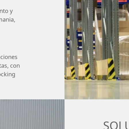
nto y
mania,
aciones
tas, con
ocking
SOL