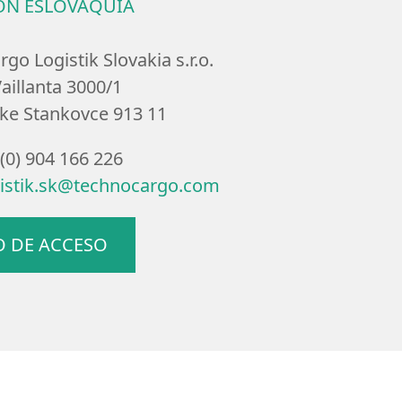
ÓN ESLOVAQUIA
go Logistik Slovakia s.r.o.
aillanta 3000/1
ke Stankovce 913 11
 (0) 904 166 226
gistik.sk@technocargo.com
O DE ACCESO