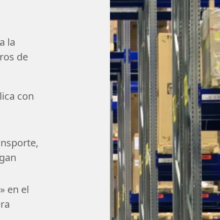
a la
tros de
lica con
ansporte,
egan
» en el
era