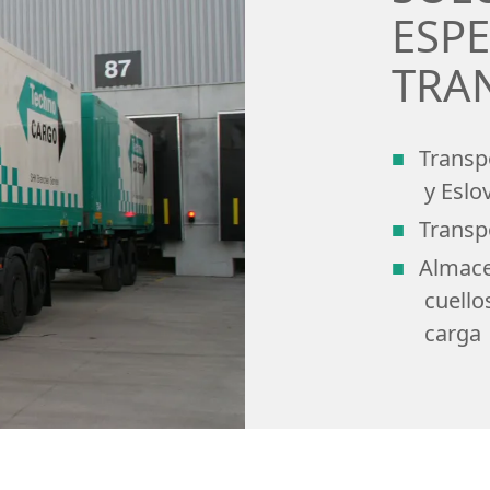
ESPE
TRA
Transp
y Eslo
Transp
Almace
cuello
carga