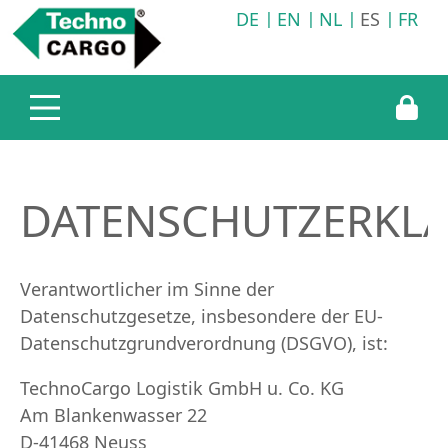
DE
EN
NL
ES
FR
Servicios
Empresa
Technocargo Alemania
Logística de transporte
Technocargo Reino Unido
Logística de almacenamiento
Technocargo Eslovaquia
Servicio de información
DATENSCHUTZERKL
Verantwortlicher im Sinne der
Datenschutzgesetze, insbesondere der EU-
Datenschutzgrundverordnung (DSGVO), ist:
TechnoCargo Logistik GmbH u. Co. KG
Am Blankenwasser 22
D-41468 Neuss