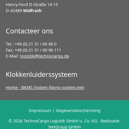
Henry-Ford II-Straße 14-15
D-42489
Wülfrath
Contacteer ons
Tel.: +49 (0) 21 31 / 60 96 0
Fax: +49 (0) 21 31 / 60 96 111
E-Mail:
logistik@technocargo.de
Klokkenluiderssysteem
Home - BKMS System (bkms-system.net)
Navigatie
Impressum
Gegevensbescherming
overslaan
© 2026 TechnoCargo Logistik GmbH u. Co. KG. Realisatie:
NetGroup GmbH