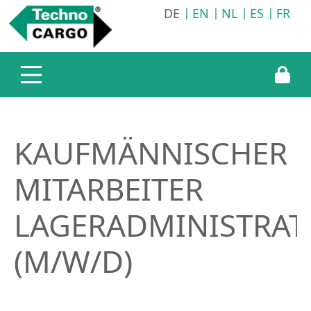
DE
EN
NL
ES
FR
Unternehmen
Leistungen
Technocargo Deutschland
Transportlogistik
Technocargo England
Lagerlogistik
Technocargo Slowakei
Informationsservice
KAUFMÄNNISCHER
Werkstatt
MITARBEITER
LAGERADMINISTRAT
(M/W/D)